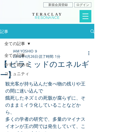
新規会員登録
ログイン
TERACLAY
RESONANCE
記事
全ての記事
IAM YOSHIO ９
全ての記事
2018年4月26日
読了時間: 1分
【 ピラミッドのエネルギ
今すぐ始める
ー】
コミュニティ
観光客が持ち込んだ食べ物の残りや王
の間に迷い込んで
餓死したネズミの死骸が腐らずに、そ
のままミイラ化していることなどか
ら、
多くの学者の研究で、多量のマイナス
イオンが王の間では発生していて、こ