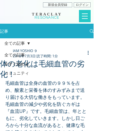
新規会員登録
ログイン
TERACLAY
RESONANCE
記事
全ての記事
IAM YOSHIO ９
全ての記事
2018年7月3日
読了時間: 1分
体の老化は毛細血管の劣
今すぐ始める
化！
コミュニティ
毛細血管は全身の血管の９９％を占
め、酸素と栄養を体のすみずみまで送
り届ける大切な働きをもっています。
毛細血管の減少や劣化を防ぐカギは
『血流UP』です。毛細血管は、年とと
もに、劣化していきます。しかし日ご
ろから十分な血流があると、健康な毛