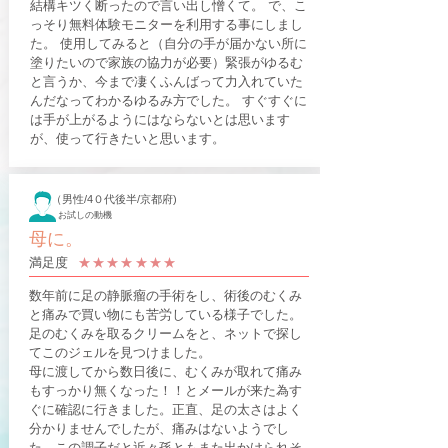
結構キツく断ったので言い出し憎くて。 で、こ
っそり無料体験モニターを利用する事にしまし
た。 使用してみると（自分の手が届かない所に
塗りたいので家族の協力が必要）緊張がゆるむ
と言うか、今まで凄くふんばって力入れていた
んだなってわかるゆるみ方でした。 すぐすぐに
は手が上がるようにはならないとは思います
が、使って行きたいと思います。
（男性/4０代後半/京都府)
お試しの動機
母に。
​満足度
​★★★​★★​★★
数年前に足の静脈瘤の手術をし、術後のむくみ
と痛みで買い物にも苦労している様子でした。
足のむくみを取るクリームをと、ネットで探し
てこのジェルを見つけました。
母に渡してから数日後に、むくみが取れて痛み
もすっかり無くなった！！とメールが来た為す
ぐに確認に行きました。正直、足の太さはよく
分かりませんでしたが、痛みはないようでし
た。この調子だと近々孫ともまた出かけられそ