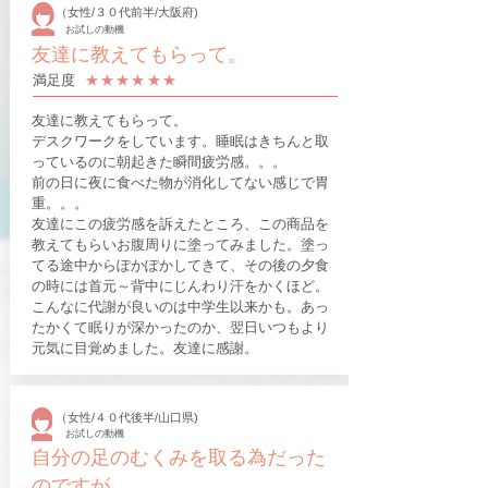
（女性/３０代前半/大阪府)
お試しの動機
友達に教えてもらって。
​満足度
​★★★​★★★
友達に教えてもらって。
デスクワークをしています。睡眠はきちんと取
っているのに朝起きた瞬間疲労感。。。
前の日に夜に食べた物が消化してない感じで胃
重。。。
友達にこの疲労感を訴えたところ、この商品を
教えてもらいお腹周りに塗ってみました。塗っ
てる途中からぽかぽかしてきて、その後の夕食
の時には首元～背中にじんわり汗をかくほど。
こんなに代謝が良いのは中学生以来かも。あっ
たかくて眠りが深かったのか、翌日いつもより
元気に目覚めました。友達に感謝。
（女性/４０代後半/山口県)
お試しの動機
自分の足のむくみを取る為だった
のですが、、、