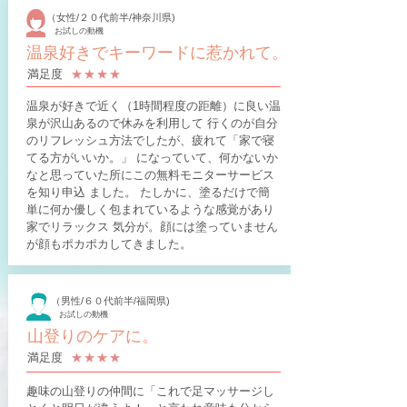
（女性/２０代前半/神奈川県)
お試しの動機
温泉好きでキーワードに惹かれて。
​満足度
​★★★​★
温泉が好きで近く（1時間程度の距離）に良い温
泉が沢山あるので休みを利用して 行くのが自分
のリフレッシュ方法でしたが、疲れて「家で寝
てる方がいいか。」 になっていて、何かないか
なと思っていた所にこの無料モニターサービス
を知り申込 ました。 たしかに、塗るだけで簡
単に何か優しく包まれているような感覚があり
家でリラックス 気分が。顔には塗っていません
が顔もポカポカしてきました。
（男性/６０代前半/福岡県)
お試しの動機
山登りのケアに。
​満足度
​★★★​★
趣味の山登りの仲間に「これで足マッサージし