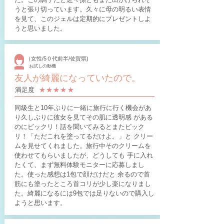
うと張り切っています。久々に母の明るい表情
を見て、このジェルは定期的にプレゼントしよ
うと思いました。
（女性/5０代前半/佐賀県)
お試しの動機
友人が綺麗になっていたので。
​満足度
​★★★​★★
同級生と10年ぶりに一緒に旅行に行く機会があ
り久しぶりに彼女を見てその肌に透明感 がある
のにビックリ！話を聞いてみるとまたビック
リ！「ただこれを塗ってるだけよ。」と クリー
ムを見せてくれました。旅行中そのクリームを
使わせてもらいましたが、どうしても 手に入れ
たくて、まず無料体験モニターに応募しまし
た。使った感想は1包で顔だけだと 余るので首
筋にも塗ったところ首コリが少し楽になりまし
た。綺麗になるには9包では足りないので購入し
ようと思います。