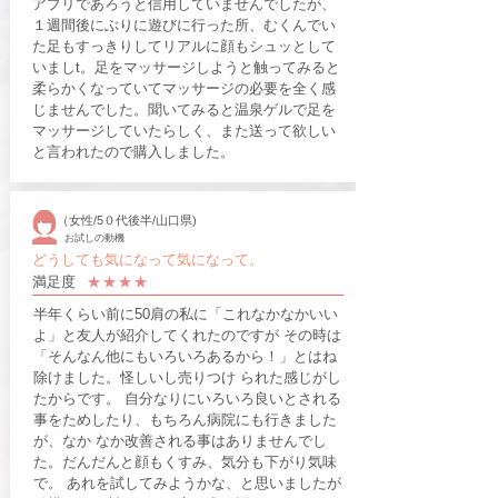
アプリであろうと信用していませんでしたが、
１週間後にぶりに遊びに行った所、むくんでい
た足もすっきりしてリアルに顔もシュッとして
いましt。足をマッサージしようと触ってみると
柔らかくなっていてマッサージの必要を全く感
じませんでした。聞いてみると温泉ゲルで足を
マッサージしていたらしく、また送って欲しい
と言われたので購入しました。
（女性/5０代後半/山口県)
お試しの動機
どうしても気になって気になって。
​満足度
​★★★​★
半年くらい前に50肩の私に「これなかなかいい
よ」と友人が紹介してくれたのですが その時は
「そんなん他にもいろいろあるから！」とはね
除けました。怪しいし売りつけ られた感じがし
たからです。 自分なりにいろいろ良いとされる
事をためしたり、もちろん病院にも行きました
が、なか なか改善される事はありませんでし
た。だんだんと顔もくすみ、気分も下がり気味
で。 あれを試してみようかな、と思いましたが