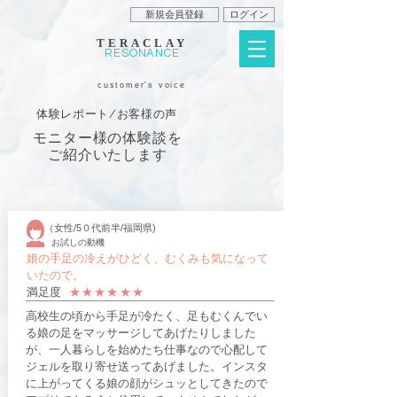
新規会員登録
ログイン
TERACLAY
RESONANCE
customer's voice
体験レポート/お客様の声
​モニター様の体験談を
ご紹介いたします
（女性/5０代前半/福岡県)
お試しの動機
娘の手足の冷えがひどく、むくみも気になって
いたので。
​満足度
​★★★​★★★
高校生の頃から手足が冷たく、足もむくんでい
る娘の足をマッサージしてあげたりしました
が、一人暮らしを始めたち仕事なので心配して
ジェルを取り寄せ送ってあげました。インスタ
に上がってくる娘の顔がシュッとしてきたので