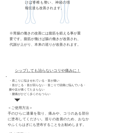
けば脊椎も整い、神経の情
報伝達も改善されます。
※胃腸の働きの改善には腹筋を鍛える事が重
要です。腹筋が働けば腸の働きが改善され、
代謝が上がり、本来の巡りが改善されます。
​コリや痛み
シップしても治らないコリや痛みに！
・肩こりに悩ませれている・首が痛い
・首がこる・首が回らない・首こりで頭痛に悩んでいる・
膝や足が痛くてたまらない
・腰痛がひどく歩くのもつらい
＜ご使用方法＞
手のひらに適量を取り、痛みや、コリのある部分
に塗布してください。巡りの改善のため、おなか
やふくらはぎにも塗布することをお勧めします。