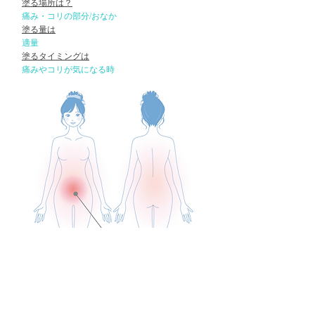
塗る場所は？
痛み・コリの部分/おなか
​塗る量は
​適量
塗るタイミングは
痛みやコリが気になる時
食物は腸管で万能細胞/血球
を作るとも言われていま
す。腸の改善は代謝や巡り
に最も重要な部位です。