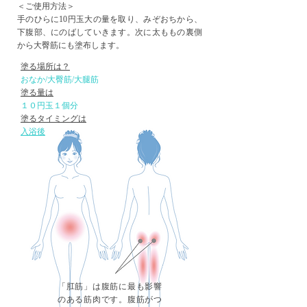
＜ご使用方法＞
手のひらに10円玉大の量を取り、みぞおちから、
下腹部、にのばしていきます。次に太ももの裏側
から大臀筋にも塗布します。
塗る場所は？
​おなか/大臀筋/大腿筋
塗る量は
​１０円玉１個分
塗るタイミングは
​入浴後
「肛筋」は腹筋に最も影響
のある筋肉です。腹筋がつ