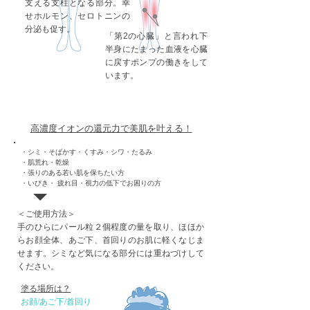
支える支柱となる部分。幸
せホルモン、セロトニンの
分泌も促す。
「第2の心臓」と言われ下
半身にたまった血液を心臓
に戻すポンプの働きをして
います。
​お顔（フェイシャル）
高濃度イオンの還元力で美肌を叶える！
・シミ・そばかす・くすみ・シワ・たるみ
・肌荒れ・乾燥
・張りのある若い肌を保ちたい方
・いびき・ 疲れ目・視力の低下でお困りの方
＜ご使用方法＞
手のひらにパール粒２個程度の量を取り、ほほか
らお顔全体、あご下、首回りのお肌に軽くなじま
せます。シミなど気になる部分には重ねづけして
ください。
塗る場所は？
​お顔/あご下/首回り