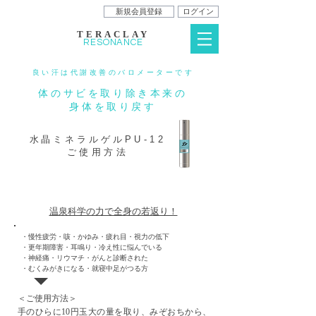
新規会員登録
ログイン
TERACLAY
RESONANCE
良い汗は代謝改善のバロメーターです
体のサビを取り除き本来の
身体を取り戻す
水晶ミネラルゲル
PU-12
ご使用方法
健康＆美容
温泉科学の力で全身の若返り！
・慢性疲労・咳・かゆみ・疲れ目・視力の低下
・更年期障害・耳鳴り・冷え性に悩んでいる
・神経痛・リウマチ・がんと診断された
・むくみがきになる・就寝中足がつる方
＜ご使用方法＞
手のひらに10円玉大の量を取り、みぞおちから、