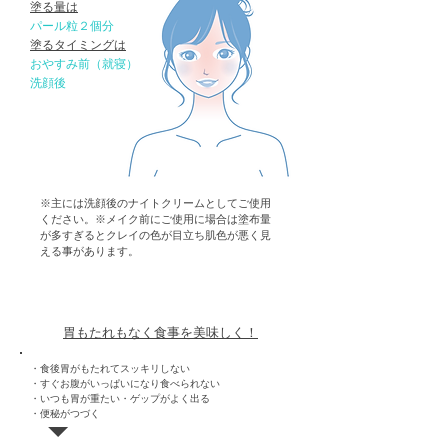
​塗る量は
​パール粒２個分
塗るタイミングは
おやすみ前（就寝）
​洗顔後
※主には洗顔後のナイトクリームとしてご使用
ください。※メイク前にご使用に場合は塗布量
が多すぎるとクレイの色が目立ち肌色が悪く見
える事があります。
​胃腸の調子が悪い（便秘）
胃もたれもなく食事を美味しく！
・食後胃がもたれてスッキリしない
・すぐお腹がいっぱいになり食べられない
・いつも胃が重たい・ゲップがよく出る
・便秘がつづく