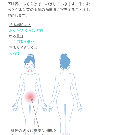
下腹部、ふくらはぎにのばしていきます。手に残
ったゲルは首の両側の頸動脈に塗布することをお
勧めします。
塗る場所は？
​おなか/ふくらはぎ/首
​塗る量は
​１０円玉１個分
塗るタイミングは
​入浴後
身体の巡りに重要な機能を